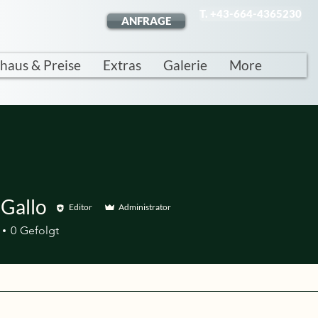
T. +43-664-4365230
ANFRAGE
haus & Preise
Extras
Galerie
More
 Gallo
Editor
Administrator
lo
0
Gefolgt